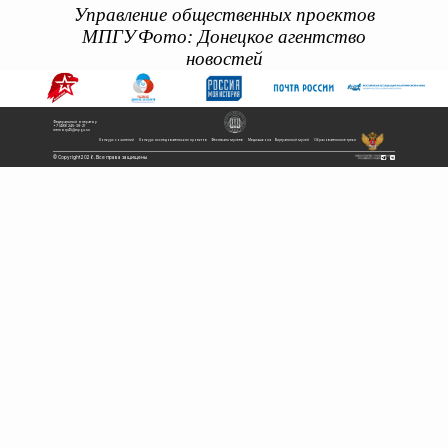
Управление общественных проектов
МПГУ
Фото: Донецкое агентство
новостей
Федеральный оператор
+7 (499) 245-38-21
memory45@mpgu.su
Конкурс сочинений
Конкурс исследовательских проектов
Фестиваль музеев
Медиашкола
Виртуальный музей
Образовательные треки
© Copyright 2026. Все права защищены