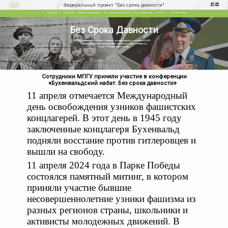
Федеральный проект "Без срока давности"
О проекте
Конкурсы
Электронные ресурсы
Координаторы проекта
Региональные сайты
Новости
Личный кабинет
Без Срока Давности
Сохранение исторической памяти о трагедии мирного населения СССР
– жертв военных преступлений нацистов и их пособников в период
Великой Отечественной войны
Сотрудники МПГУ приняли участие в конференции
«Бухенвальдский набат: Без срока давности»
11 апреля отмечается Международный
день освобождения узников фашистских
концлагерей. В этот день в 1945 году
заключенные концлагеря Бухенвальд
подняли восстание против гитлеровцев и
вышли на свободу.
11 апреля 2024 года в Парке Победы
состоялся памятный митинг, в котором
приняли участие бывшие
несовершеннолетние узники фашизма из
разных регионов страны, школьники и
активисты молодежных движений. В