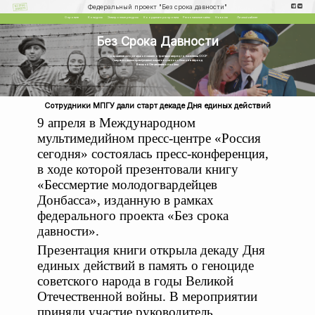
Федеральный проект "Без срока давности"
О проекте
Конкурсы
Электронные ресурсы
Координаторы проекта
Региональные сайты
Новости
Личный кабинет
Без Срока Давности
Сохранение исторической памяти о трагедии мирного населения СССР
– жертв военных преступлений нацистов и их пособников в период
Великой Отечественной войны
Сотрудники МПГУ дали старт декаде Дня единых действий
9 апреля в Международном
мультимедийном пресс-центре «Россия
сегодня» состоялась пресс-конференция,
в ходе которой презентовали книгу
«Бессмертие молодогвардейцев
Донбасса», изданную в рамках
федерального проекта «Без срока
давности».
Презентация книги открыла декаду Дня
единых действий в память о геноциде
советского народа в годы Великой
Отечественной войны. В мероприятии
приняли участие руководитель