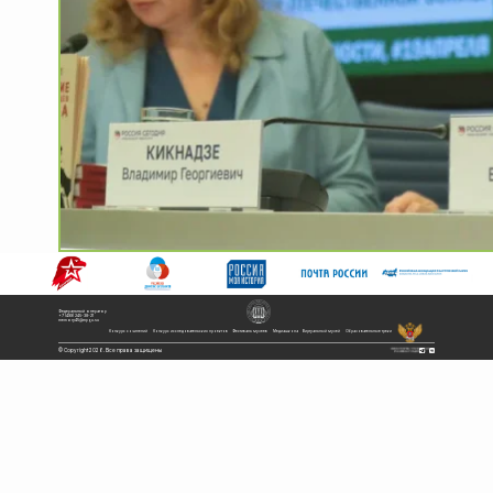
Федеральный оператор
+7 (499) 245-38-21
memory45@mpgu.su
Конкурс сочинений
Конкурс исследовательских проектов
Фестиваль музеев
Медиашкола
Виртуальный музей
Образовательные треки
© Copyright 2026. Все права защищены