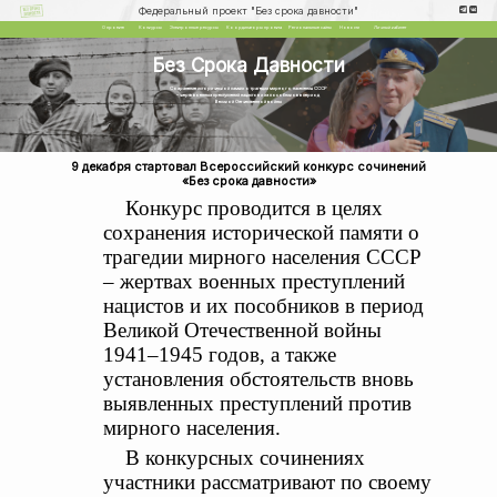
Федеральный проект "Без срока давности"
О проекте
Конкурсы
Электронные ресурсы
Координаторы проекта
Региональные сайты
Новости
Личный кабинет
Без Срока Давности
Сохранение исторической памяти о трагедии мирного населения СССР
– жертв военных преступлений нацистов и их пособников в период
Великой Отечественной войны
9 декабря стартовал Всероссийский конкурс сочинений
«Без срока давности»
Конкурс проводится в целях
сохранения исторической памяти о
трагедии мирного населения СССР
– жертвах военных преступлений
нацистов и их пособников в период
Великой Отечественной войны
1941–1945 годов, а также
установления обстоятельств вновь
выявленных преступлений против
мирного населения.
В конкурсных сочинениях
участники рассматривают по своему